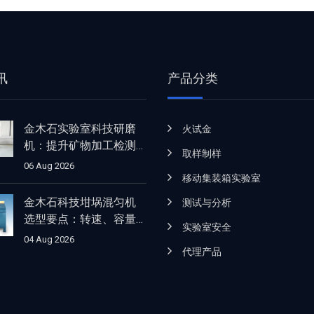
讯
产品分类
金木石实验室科技研磨
火试金
机：提升矿物加工检测
取样制样
的效率与细度表现
06 Aug 2026
移动集装箱实验室
金木石科技坩埚混匀机
测试与分析
选型要点：转速、容量
实验室安全
与适用场景解析
04 Aug 2026
代理产品