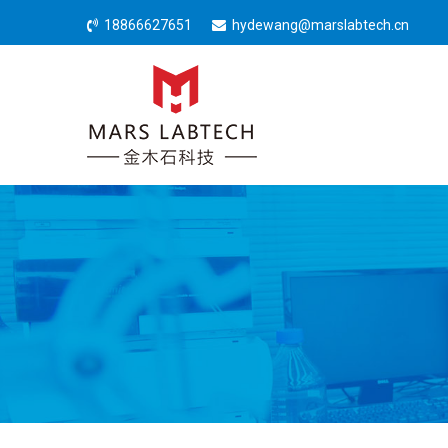
18866627651
hydewang@marslabtech.cn