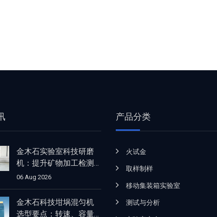
讯
产品分类
金木石实验室科技研磨
火试金
机：提升矿物加工检测
取样制样
的效率与细度表现
06 Aug 2026
移动集装箱实验室
金木石科技坩埚混匀机
测试与分析
选型要点：转速、容量