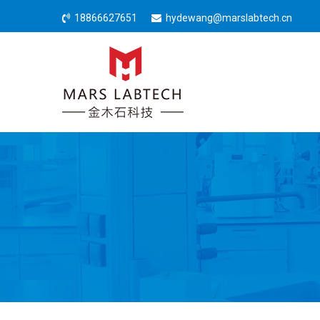
18866627651
hydewang@marslabtech.cn