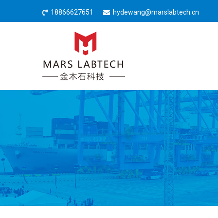
18866627651
hydewang@marslabtech.cn