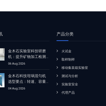
讯
产品分类
金木石实验室科技研磨
火试金
机：提升矿物加工检测
取样制样
的效率与细度表现
06 Aug 2026
移动集装箱实验室
金木石科技坩埚混匀机
测试与分析
选型要点：转速、容量
实验室安全
与适用场景解析
04 Aug 2026
代理产品