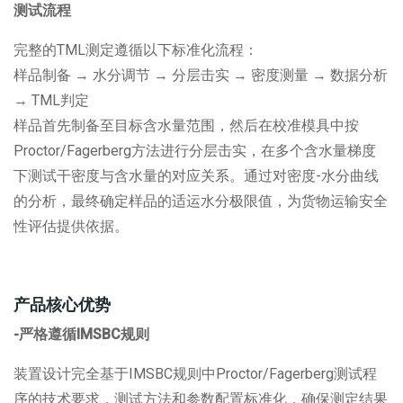
测试流程
完整的
TML
测定遵循以下标准化流程：
样品制备
→
水分调节
→
分层击实
→
密度测量
→
数据分析
→ TML
判定
样品首先制备至目标含水量范围，然后在校准模具中按
Proctor/Fagerberg
方法进行分层击实，在多个含水量梯度
下测试干密度与含水量的对应关系。通过对密度
-
水分曲线
的分析，最终确定样品的适运水分极限值，为货物运输安全
性评估提供依据。
产品核心优势
-严格遵循
IMSBC
规则
装置设计完全基于
IMSBC
规则中
Proctor/Fagerberg
测试程
序的技术要求，测试方法和参数配置标准化，确保测定结果