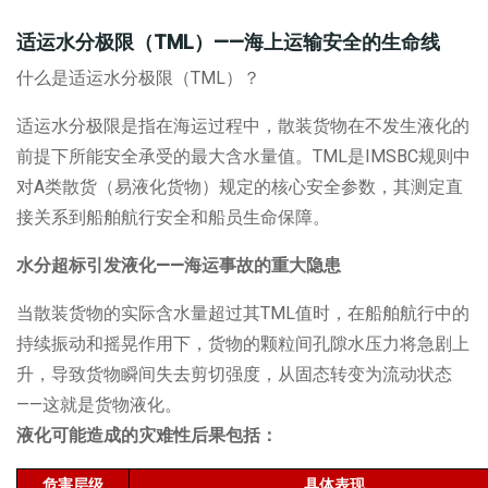
适运水分极限（
TML
）
——
海上运输安全的生命线
什么是适运水分极限（
TML
）？
适运水分极限是指在海运过程中，散装货物在不发生液化的
前提下所能安全承受的最大含水量值。
TML
是
IMSBC
规则中
对
A
类散货（易液化货物）规定的核心安全参数，其测定直
接关系到船舶航行安全和船员生命保障。
水分超标引发液化
——
海运事故的重大隐患
当散装货物的实际含水量超过其
TML
值时，在船舶航行中的
持续振动和摇晃作用下，货物的颗粒间孔隙水压力将急剧上
升，导致货物瞬间失去剪切强度，从固态转变为流动状态
——
这就是货物液化。
液化可能造成的灾难性后果包括：
危害层级
具体表现