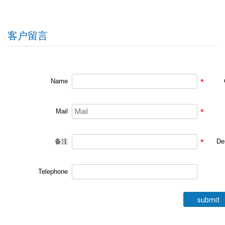
客户留言
Name
*
Mail
*
备注
*
De
Telephone
submit