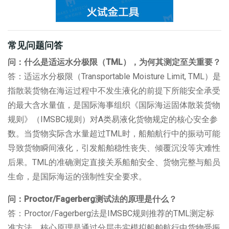
常见问题问答
问：什么是适运水分极限（
TML
），为何其测定至关重要？
答：适运水分极限（
Transportable Moisture Limit, TML
）是
指散装货物在海运过程中不发生液化的前提下所能安全承受
的最大含水量值，是国际海事组织《国际海运固体散装货物
规则》（
IMSBC
规则）对
A
类易液化货物规定的核心安全参
数。当货物实际含水量超过
TML
时，船舶航行中的振动可能
导致货物瞬间液化，引发船舶稳性丧失、倾覆沉没等灾难性
后果。
TML
的准确测定直接关系船舶安全、货物完整与船员
生命，是国际海运的强制性安全要求。
问：
Proctor/Fagerberg
测试法的原理是什么？
答：
Proctor/Fagerberg
法是
IMSBC
规则推荐的
TML
测定标
准方法，核心原理是通过分层击实模拟船舶航行中货物受振