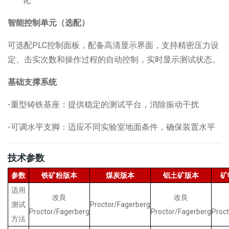
化
智能控制单元（选配）
可选配
PLC
控制面板，配备高清显示界面，支持精密压力设
定、击实次数和操作过程的自动控制，实时显示测试状态。
基础支撑系统
-重型铸铁基座：提供稳定的测试平台，消除振动干扰
-可调水平支脚：适应不同实验室地面条件，确保装置水平
技术参数
参数
铁矿粉版本
煤炭版本
铝土矿版本
矿
适用
改良
改良
测试
Proctor/Fagerberg
Proctor/Fagerberg
Proctor/Fagerberg
Proc
方法