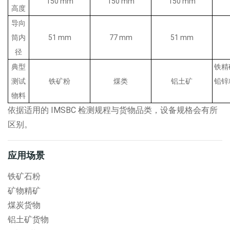
150 mm
150 mm
150 mm
高度
导向
筒内
51 mm
77 mm
51 mm
径
典型
铁精
测试
铁矿粉
煤类
铝土矿
铅锌
物料
依据适用的
IMSBC
检测规程与货物品类，设备规格会有所
区别。
应用场
景
铁矿石粉
矿物精矿
煤炭货物
铝土矿货物