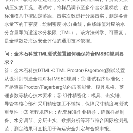
动压实的工况。测试时，将样品调节至多个含水量梯度，在
标准模具中按固定落距、击实次数进行分层击实，测定各含
水量下的干密度，绘制密度
-
水分曲线，曲线峰值对应的水
分含量即为适运水分极限（
TML
）。该方法科学、可重复，
是全球散货海运安全评估的通用技术依据。
问：金木石科技
TML
测试装置如何确保符合
IMSBC
规则要
求？
答：金木石科技
DTML-C TML Proctor/Fagerberg
测试装置
从设计到制造全程对标
IMSBC
规则：
①
测试程序标准化：
严格遵循
Proctor/Fagerberg
法的击实能量、模具规格、落
锤参数等核心技术要求；
②
组件精密化：模具、击实锤、
导管等核心部件采用精密加工不锈钢，保障尺寸精度与测试
重复性；
③
流程规范化：配套标准作业指导，确保样品制
备、水分调节、分层击实、数据分析等环节符合国际检测规
范，测定结果可直接用于海运安全判定与合规申报。