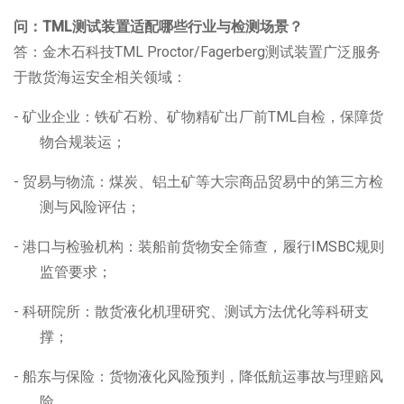
问：
TML
测试装置适配哪些行业与检测场景？
答：金木石科技
TML Proctor/Fagerberg
测试装置广泛服务
于散货海运安全相关领域：
- 矿业企业：铁矿石粉、矿物精矿出厂前
TML
自检，保障货
物合规装运；
- 贸易与物流：煤炭、铝土矿等大宗商品贸易中的第三方检
测与风险评估；
- 港口与检验机构：装船前货物安全筛查，履行
IMSBC
规则
监管要求；
- 科研院所：散货液化机理研究、测试方法优化等科研支
撑；
- 船东与保险：货物液化风险预判，降低航运事故与理赔风
险。