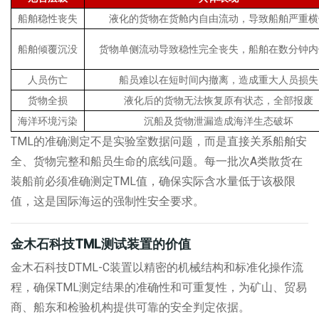
船舶稳性丧失
液化的货物在货舱内自由流动，导致船舶严重横
船舶倾覆沉没
货物单侧流动导致稳性完全丧失，船舶在数分钟内
人员伤亡
船员难以在短时间内撤离，造成重大人员损失
货物全损
液化后的货物无法恢复原有状态，全部报废
海洋环境污染
沉船及货物泄漏造成海洋生态破坏
TML的准确测定不是实验室数据问题，而是直接关系船舶安
全、货物完整和船员生命的底线问题。每一批次
A
类散货在
装船前必须准确测定
TML
值，确保实际含水量低于该极限
值，这是国际海运的强制性安全要求。
金木石科技
TML
测试装置的价值
金木石科技
DTML-C
装置以精密的机械结构和标准化操作流
程，确保
TML
测定结果的准确性和可重复性，为矿山、贸易
商、船东和检验机构提供可靠的安全判定依据。