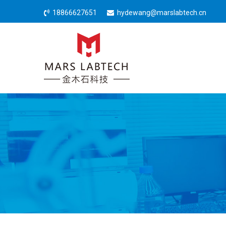
18866627651
hydewang@marslabtech.cn