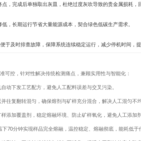
终点，完成后单独取出灰皿，杜绝过度灰吹导致的贵金属损耗，
降低，长期运行节省大量能源成本，契合绿色低碳生产需求。
，便于及时排查故障，保障系统连续稳定运行，减少停机时间，
准可控，针对性解决传统检测痛点，兼顾实用性与智能化：
机自动下发工艺配方
，避免人工配料误差与交叉污染。
紧并往复翻转混匀，确保熔剂与矿样充分混合，解决人工混匀不
矿样添加覆盖剂，稳定熔融环境、防止矿样氧化，避免人工添加
温下
70
分钟实现样品完全熔融，温控稳定、熔融彻底，能耗低于