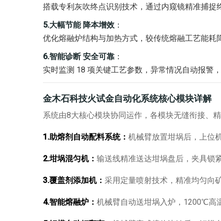
搭载专利灰吹终点识别技术，通过内窥镜精准捕捉
5.
大幅节能 降本增效
：
优化熔融炉结构与加热方式，较传统熔融工艺能耗
6.
智能诊断 安全可靠
：
实时监测
18
项关键工艺参数，异常情况自动报警
金木石科技火试金自动化系统
核心模块详解
系统由
8
大核心模块协同运作，各模块无缝衔接、精
1.
助熔剂自动配料系统
：
机械臂放置坩埚后，上位
2.
坩埚混匀机
：
输送线精准送达坩埚盘后，夹具锁
3.
覆盖剂添加机
：
采用定量喷射技术，精准均匀向
4.
智能熔融炉
：
机械臂自动送坩埚入炉，
1200
℃高