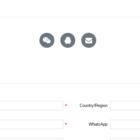
*
Country/Region
*
WhatsApp