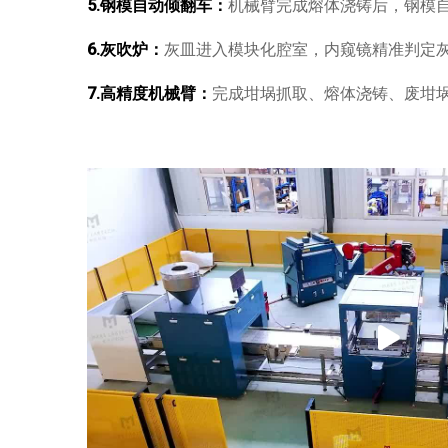
5.
钢模自动倾翻车
：
机械臂完成熔体浇铸后，钢模
6.
灰吹炉
：
灰皿进入模块化腔室，内窥镜精准判定
7.
高精度机械臂
：
完成坩埚抓取、熔体浇铸、废坩