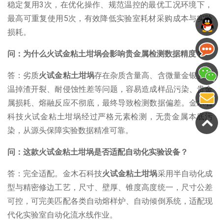
稳定复用
3
次，在优化操作、规范温控的最优工况环境下，
最高可重复使用
5
次，有效降低实验室耗材采购成本与实验
损耗。
问：为什么火试金粘土坩埚会影响贵金属检测数据精度？
答：劣质
火试金粘土坩埚
存在杂质含量高、含微量金银、高
温掉渣开裂、耐侵蚀性差等问题，容易造成样品污染、贵金
属损耗、熔融反应不彻底，最终导致检测数据偏差。金木石
科技火试金粘土坩埚经过严格元素检测，无贵金属本底污
染，从源头保障实验数据精准可靠。
问：这款火试金粘土坩埚是否适配自动化实验设备？
答：完全适配。金木石科技
火试金粘土坩埚
采用半自动化成
型与精密修边工艺，尺寸、壁厚、锥度高度统一，尺寸公差
可控，可完美匹配各类自动熔样炉、自动倾倒系统，适配现
代化实验室自动化流水线作业。