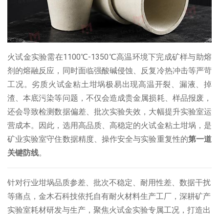
火试金实验需在
1100℃-1350℃
高温环境下完成矿样与助熔
剂的熔融反应，同时面临强酸碱侵蚀、反复冷热冲击等严苛
工况。劣质火试金粘土坩埚极易出现高温开裂、漏液、掉
渣、本底污染等问题，不仅会造成贵金属损耗、样品报废，
还会导致检测数据偏差、批次实验失效，大幅提升实验室运
营成本。因此，选用高品质、高稳定的
火试金粘土坩埚
，是
矿业实验室守住数据精度、操作安全与实验重复性的
第一道
关键防线
。
针对行业坩埚品质参差、批次不稳定、耐用性差、数据干扰
等痛点，金木石科技依托自有耐火材料生产工厂，深耕矿产
实验室耗材研发与生产，聚焦火试金实验专属工况，打造出