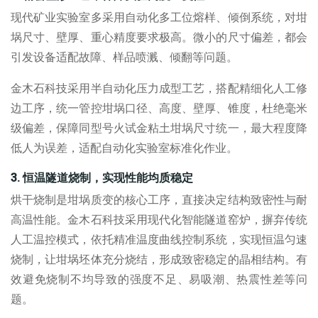
现代矿业实验室多采用自动化多工位熔样、倾倒系统，对坩
埚尺寸、壁厚、重心精度要求极高。微小的尺寸偏差，都会
引发设备适配故障、样品喷溅、倾翻等问题。
金木石科技采用半自动化压力成型工艺，搭配精细化人工修
边工序，统一管控坩埚口径、高度、壁厚、锥度，杜绝毫米
级偏差，保障同型号
火试金粘土坩埚
尺寸统一，最大程度降
低人为误差，适配自动化实验室标准化作业。
3.
恒温隧道烧制，实现性能均质稳定
烘干烧制是坩埚质变的核心工序，直接决定结构致密性与耐
高温性能。金木石科技采用现代化智能隧道窑炉，摒弃传统
人工温控模式，依托精准温度曲线控制系统，实现恒温匀速
烧制，让坩埚坯体充分烧结，形成致密稳定的晶相结构。有
效避免烧制不均导致的强度不足、易吸潮、热震性差等问
题。