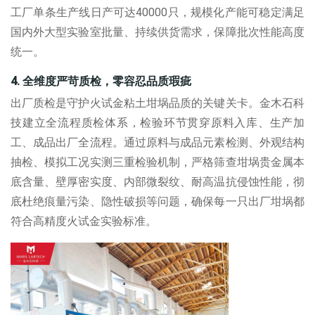
工厂单条生产线日产可达
40000
只，规模化产能可稳定满足
国内外大型实验室批量、持续供货需求，保障批次性能高度
统一。
4.
全维度严苛质检，零容忍品质瑕疵
出厂质检是守护
火试金粘土坩埚
品质的关键关卡。金木石科
技建立全流程质检体系，检验环节贯穿原料入库、生产加
工、成品出厂全流程。通过原料与成品元素检测、外观结构
抽检、模拟工况实测三重检验机制，严格筛查坩埚贵金属本
底含量、壁厚密实度、内部微裂纹、耐高温抗侵蚀性能，彻
底杜绝痕量污染、隐性破损等问题，确保每一只出厂坩埚都
符合高精度火试金实验标准。