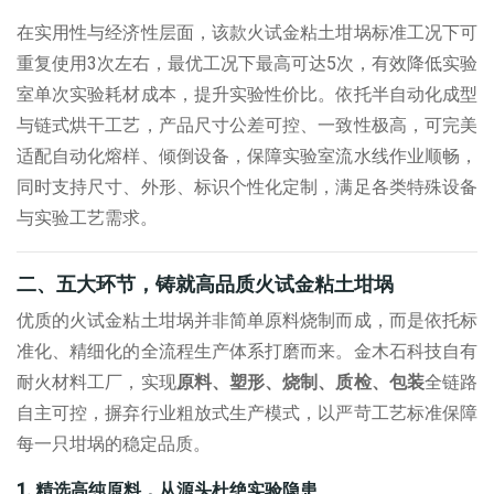
在实用性与经济性层面，该款
火试金粘土坩埚
标准工况下可
重复使用
3
次左右，最优工况下最高可达
5
次，有效降低实验
室单次实验耗材成本，提升实验性价比。依托半自动化成型
与链式烘干工艺，产品尺寸公差可控、一致性极高，可完美
适配自动化熔样、倾倒设备，保障实验室流水线作业顺畅，
同时支持尺寸、外形、标识个性化定制，满足各类特殊设备
与实验工艺需求。
二、五大环节，铸就高品质火试金粘土坩
埚
优质的
火试金粘土坩埚
并非简单原料烧制而成，而是依托标
准化、精细化的全流程生产体系打磨而来。金木石科技自有
耐火材料工厂，实现
原料、塑形、烧制、质检、包装
全链路
自主可控，摒弃行业粗放式生产模式，以严苛工艺标准保障
每一只坩埚的稳定品质。
1.
精选高纯原料，从源头杜绝实验隐患