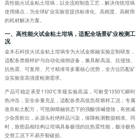
高性能
火试金粘土坩埚
，以全流程制造工艺，解决传统坩埚
使用痛点，为全球矿业实验室提供标准化、高精度、高耐用
的耗材解决方案。
一、高性能火试金粘土坩埚，适配全场景矿业检测工
况
金木石科技
火试金粘土坩埚
专为火试金熔融实验定制研发，
适配各类熔样炉与自动化倾倒设备，兼具耐高温、抗侵蚀、
抗热震、可复用、尺寸精准等多重核心优势，全方位匹配矿
业实验室高强度检测需求。
产品可稳定承受
1100℃
常规实验高温，可耐受
1350℃
瞬时
热冲击，安全余量充足，适配各类高低负荷熔样工况；专属
改良粘土配方，可抵御熔融状态下的强酸强碱侵蚀，有效减
少杂质析出，从源头杜绝样品污染，保障检测数据精准。同
时，致密晶相结构让坩埚具备极强的抗热震性能，极冷极热
交替工况下不易开裂破损。