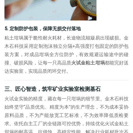
5.
定制防护包装，保障无损交付落地
粘土坩埚属于脆性耐火耗材，长途物流颠簸易出现破损。金
木石科技采用定制泡沫独立分隔
+
高强度打包固定的防护包
装方案，对成品坩埚全方位防护，有效规避运输途中的碰
撞、破损风险，让每一只高品质
火试金粘土坩埚
都能完好送
达实验室，实现品质闭环交付。
三、匠心智造，筑牢矿业实验室检测基
石
火试金实验的精度，藏在每一只坩埚的细节里。金木石科技
始终坚守
“
品质优先、精度为本
”
的生产理念，不为成本妥协
原料品质，不为产能放宽工艺标准，不为效率降低质检要
求。依托自主工厂的全链路可控优势，持续优化
火试金粘土
坩埚
的耐高温、抗侵蚀、高稳定性能，解决行业耗材批次不