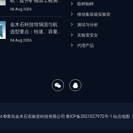
机：提升矿物加工检测
取样制样
的效率与细度表现
06 Aug 2026
移动集装箱实验室
金木石科技坩埚混匀机
测试与分析
选型要点：转速、容量
实验室安全
与适用场景解析
04 Aug 2026
代理产品
right ©青岛金木石实验室科技有限公司
鲁ICP备2021027972号-1
站点地图