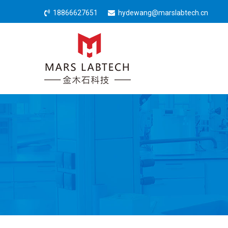
18866627651
hydewang@marslabtech.cn